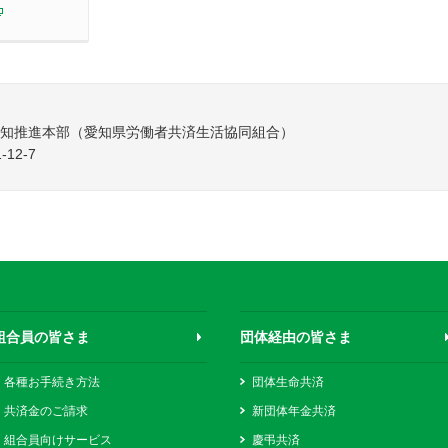
別ウィンドウで開く
 愛知推進本部（愛知県労働者共済生活協同組合）
12-7
組合員の皆さま
団体経由の皆さま
各種お手続き方法
団体生命共済
共済金のご請求
新団体年金共済
組合員向けサービス
慶弔共済