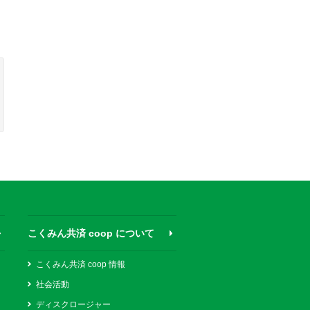
こくみん共済 coop について
こくみん共済 coop 情報
社会活動
ディスクロージャー