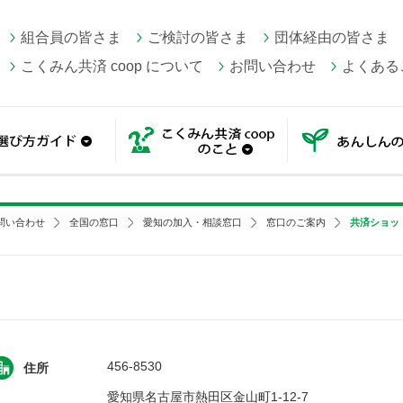
組合員の皆さま
ご検討の皆さま
団体経由の皆さま
こくみん共済 coop について
お問い合わせ
よくある
一覧
選び方ガイド
こくみん共済 coop の
問い合わせ
全国の窓口
愛知の加入・相談窓口
窓口のご案内
共済ショッ
456-8530
住所
愛知県名古屋市熱田区金山町1-12-7