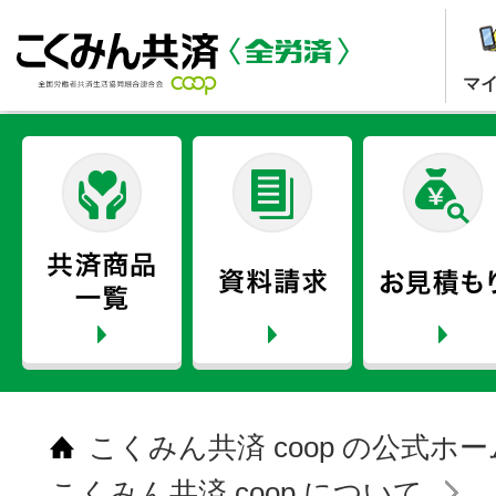
マ
こくみん共済 coop の公式ホ
こくみん共済 coop について