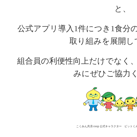
と、
公式アプリ導入
1
件につき
1
食分の
取り組みを展開し
組合員の利便性向上だけでなく
みにぜひご協力
こくみん共済
coop
公式キャラクター ピットく