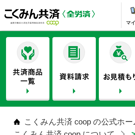
マ
こくみん共済 coop の公式ホ
こくみん共済 coop について