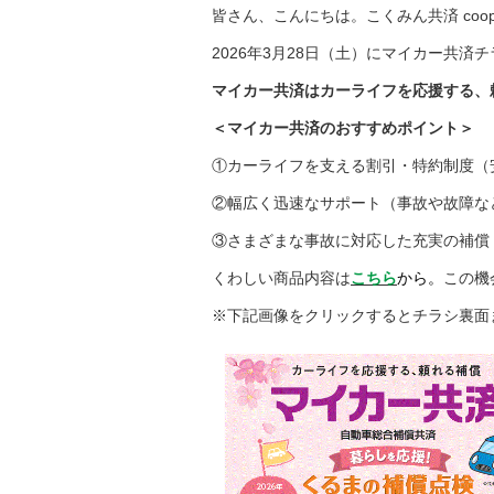
皆さん、こんにちは。こくみん共済 coo
2026年3月28日（土）にマイカー共
マイカー共済はカーライフを応援する、
＜マイカー共済のおすすめポイント＞
①カーライフを支える割引・特約制度（安
②幅広く迅速なサポート（事故や故障など
③さまざまな事故に対応した充実の補償
くわしい商品内容は
こちら
から。
この機
※下記画像をクリックするとチラシ裏面