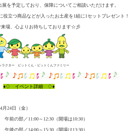
出展を予定しており、保障についてご相談いただけます。
に役立つ商品などが入ったお土産を
1
組に
1
セットプレゼント！
ご来場、心よりお待ちしております☆彡
ャラクター ピットくん・ピットくんファミリー
♦♢ イベント詳細 ♢♦
4
月
24
日（金）
部／
11:00
～
12:30
（開場は
10:30
）
部／
14:00
～
15:30
（開場は
13:30
）