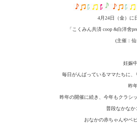
4
月
24
日（金）に
「こくみん共済
coop &
白洋舍
pr
(
主催：仙
妊娠
毎日がんばっているママたちに、
昨
昨年の開催に続き、今年もクラシ
普段なかなか
おなかの赤ちゃんやベ