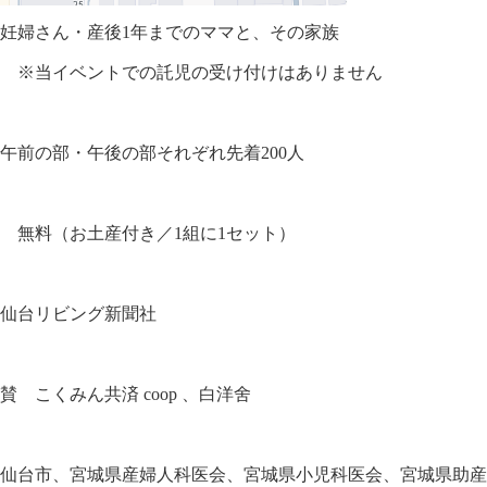
ん・産後
1
年までのママと、その家族
託児の受け付けはありません
後の部それぞれ先着
200
人
土産付き／
1
組に
1
セット）
ング新聞社
みん共済
coop
、白洋舍
婦人科医会、宮城県小児科医会、宮城県助産