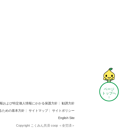
ページ
トップへ
↑
報および特定個人情報にかかる保護方針
勧誘方針
るための基本方針
サイトマップ
サイトポリシー
English Site
Copyright こくみん共済 coop ＜全労済＞