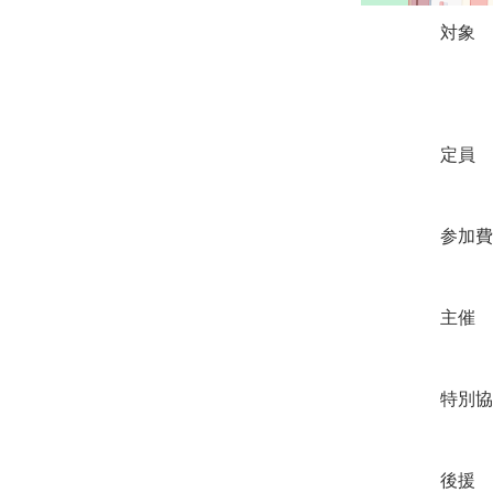
対象 妊婦さ
※当イベントでの
定員 午前の部・午
参加費 無料（お
主催 仙台リビ
特別協賛 こく
後援 仙台市、宮城県産