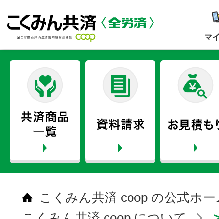
マ
こくみん共済 coop の公式ホ
こくみん共済 coop について