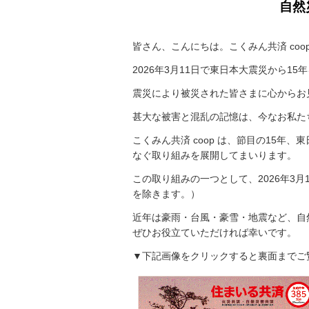
自然
皆さん、こんにちは。こくみん共済
coo
2026
年
3
月11日で東日本大震災から
15
年
震災により被災された皆さまに心からお
甚大な被害と混乱の記憶は、今なお私た
こくみん共済 coop は、節目の15
なぐ取り組みを展開してまいります。
この取り組みの一つとして、2026年3
を除きます。）
近年は豪雨・台風・豪雪・地震など、自
ぜひお役立ていただければ幸いです。
▼下記画像をクリックすると裏面までご