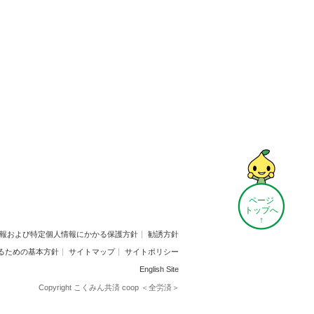
ページ
トップへ
↑
報および特定個人情報にかかる保護方針
勧誘方針
るための基本方針
サイトマップ
サイトポリシー
English Site
Copyright こくみん共済 coop ＜全労済＞