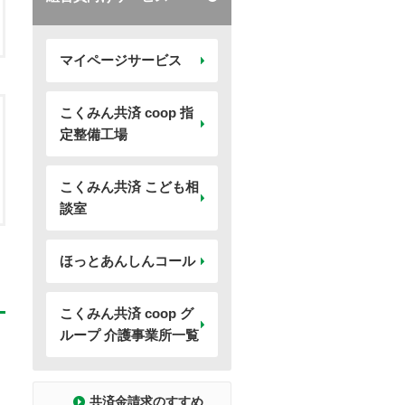
マイページサービス
こくみん共済 coop 指
定整備工場
こくみん共済 こども相
談室
ほっとあんしんコール
こくみん共済 coop グ
ループ 介護事業所一覧
共済金請求のすすめ