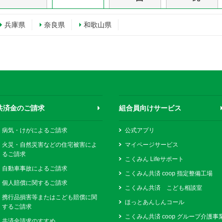
兵庫県
奈良県
和歌山県
共済金のご請求
組合員向けサービス
病気・けがによるご請求
公式アプリ
火災・自然災害などの住宅被害によ
マイページサービス
るご請求
こくみん Lifeサポート
自動車事故によるご請求
こくみん共済 coop 指定整備工場
個人賠償に関するご請求
こくみん共済 こども相談室
携行品損害等またはこども賠償に関
ほっとあんしんコール
するご請求
こくみん共済 coop グループ介護事
共済金請求のすすめ