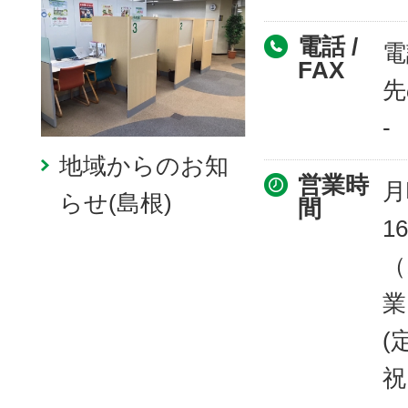
電話 /
電
FAX
先
-
地域からのお知
営業時
月
らせ(島根)
間
16
（
業
(
祝