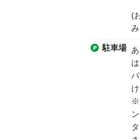
(
み
駐車場
あ
は
パ
け
※
ン
タ
さ