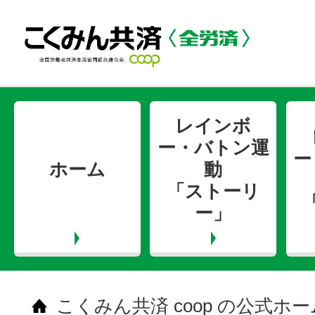
レインボ
ー・バトン運
ー
ホーム
動
「ストーリ
ー」
こくみん共済 coop の公式ホ