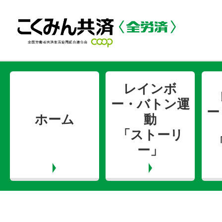
レインボ
ー・バトン運
ー
ホーム
動
「ストーリ
ー」