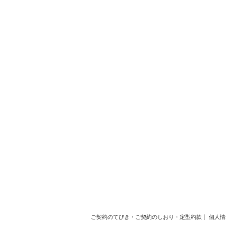
ご契約のてびき・ご契約のしおり・定型約款
個人情