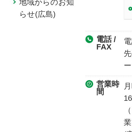
地域からのお知
らせ(広島)
電話 /
電
FAX
先
ー
営業時
月
間
16
（
業