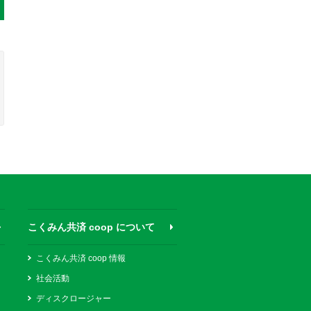
こくみん共済 coop について
こくみん共済 coop 情報
社会活動
ディスクロージャー