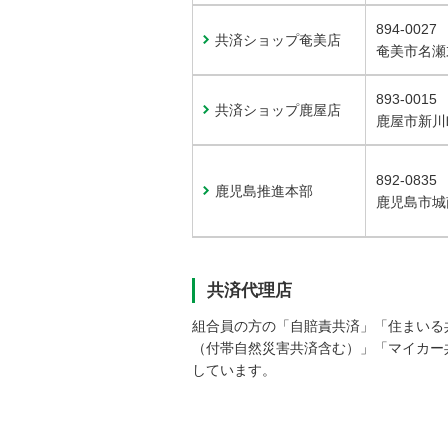
894-0027
共済ショップ奄美店
奄美市名瀬末
893-0015
共済ショップ鹿屋店
鹿屋市新川町
892-0835
鹿児島推進本部
鹿児島市城南
共済代理店
組合員の方の「自賠責共済」「住まいる
（付帯自然災害共済含む）」「マイカー
しています。