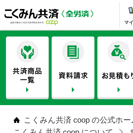
マ
こくみん共済 coop の公式ホ
こくみん共済 coop について