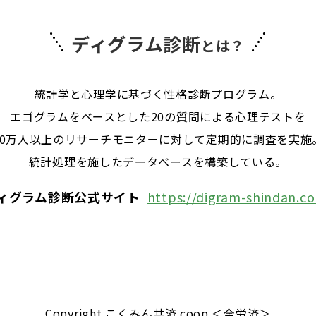
ディグラム診断
とは？
統計学と心理学に基づく
性格診断プログラム。
エゴグラムをベースとした
20の質問による心理テストを
40万人以上のリサーチモニターに対して
定期的に調査を実施
統計処理を施した
データベースを構築している。
ィグラム診断公式サイト
https://digram-shindan.c
Copyright
こくみん共済 coop ＜全労済＞