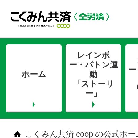
レインボ
ー・バトン運
ー
ホーム
動
「ストーリ
ー」
こくみん共済 coop の公式ホ