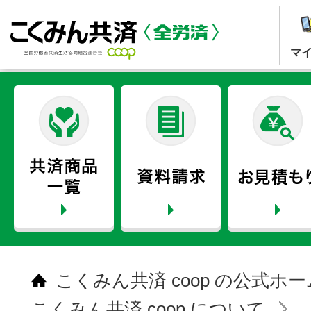
マ
こくみん共済 coop の公式ホ
こくみん共済 coop について