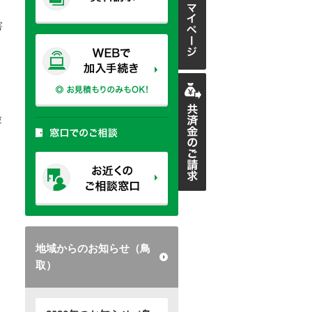
害
験
地域からのお知らせ（鳥
取）