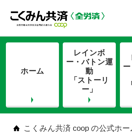
レインボ
ー・バトン運
ー
ホーム
動
「ストーリ
ー」
こくみん共済 coop の公式ホ