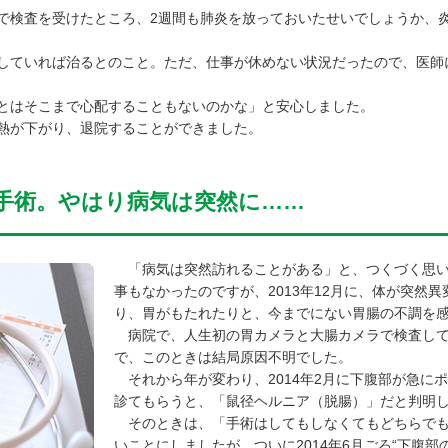
検査を受けたところ、2週間も肺炎を放っておいたせいでしょうか、
ていれば治るとのこと。ただ、仕事が休めない状況だったので、医師
とはそこまで心配することもないのかな」と安心しました。
熱が下がり、退院することができました。
手術。やはり病気は突然に……
「病気は突然訪れることがある」と、つくづく思い
事もなかったのですが、2013年12月に、体が突然
り、胃がもたれたりと、今までにない胃腸の不調を
病院で、人生初の胃カメラと大腸カメラで検査して
で、このときは結局原因不明でした。
それから年が変わり、2014年2月に下腹部が急に
診てもらうと、「鼠径ヘルニア（脱腸）」だと判明
そのときは、「手術はしてもしなくてもどちらでも
いことにしましたが、ついに2014年6月ごろ“下腹