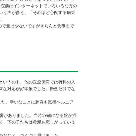
入院前はインターネットでいろいろな方の
いう声が多く、「それほど心配する病気
す。
ので量は少ないですがきちんと食事もで
というのも、他の医療保障では有料の入
ズな対応が好印象でした。掛金だけでな
した。幸いなことに肺炎も鼠径ヘルニア
響がありました。当時19歳になる娘が掃
て、下の子たちは母親を恋しがっていま
のだなと、つくづく思いました。