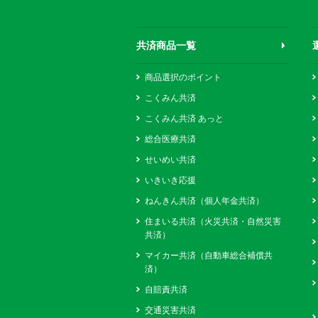
共済商品一覧
商品選択のポイント
こくみん共済
こくみん共済 あっと
総合医療共済
せいめい共済
いきいき応援
ねんきん共済（個人年金共済）
住まいる共済（火災共済・自然災害
共済）
マイカー共済（自動車総合補償共
済）
自賠責共済
交通災害共済