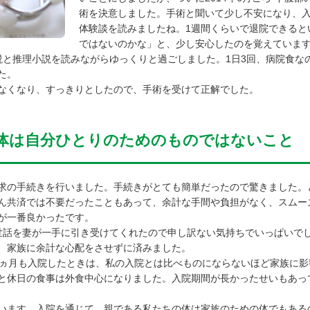
術を決意しました。手術と聞いて少し不安になり、
体験談を読みましたね。1週間くらいで退院できると
ではないのかな」と、少し安心したのを覚えていま
と推理小説を読みながらゆっくりと過ごしました。1日3回、病院食な
た。
なくなり、すっきりとしたので、手術を受けて正解でした。
体は自分ひとりのためのものではないこと
の手続きを行いました。手続きがとても簡単だったので驚きました。
ん共済では不要だったこともあって、余計な手間や負担がなく、スムー
が一番良かったです。
話を妻が一手に引き受けてくれたので申し訳ない気持ちでいっぱいで
、家族に余計な心配をさせずに済みました。
ヵ月も入院したときは、私の入院とは比べものにならないほど家族に影
と休日の食事は外食中心になりました。入院期間が長かったせいもあっ
ます。入院を通じて、親である私たちの体は家族のための体でもある