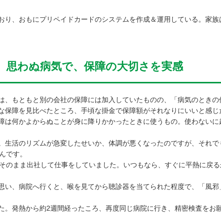
おり、おもにプリペイドカードのシステムを作成＆運用している。家族
。思わぬ病気で、保障の大切さを実感
、もともと別の会社の保障には加入していたものの、「病気のときの
な保障を見比べたところ、手頃な掛金で保障額がそれなりにいいと感じ
は何かよからぬことが身に降りかかったときに使うもの。使わないに
生活のリズムが急変したせいか、体調が悪くなったのですが、それで
たんです。
そのまま出社して仕事をしていました。いつもなら、すぐに平熱に戻る
思い、病院へ行くと、喉を見てから聴診器を当てられた程度で、「風邪
。発熱から約2週間経ったころ、再度同じ病院に行き、精密検査をお