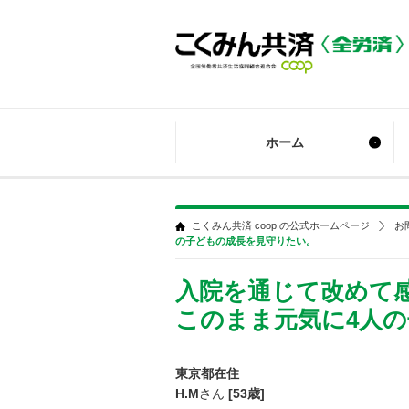
ホーム
こくみん共済 coop の公式ホームページ
お
の子どもの成長を見守りたい。
入院を通じて改めて
このまま元気に4人
東京都在住
H.M
さん
[53歳]