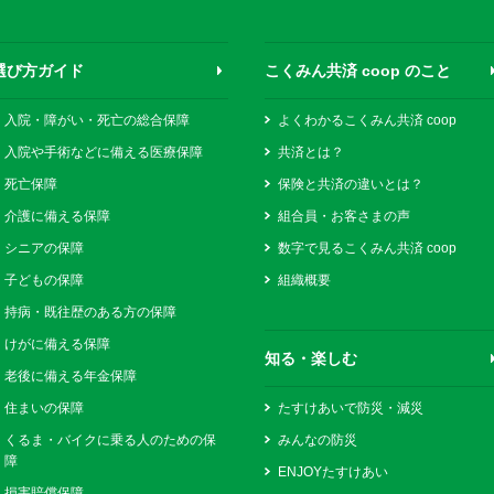
選び方ガイド
こくみん共済 coop のこと
入院・障がい・死亡の総合保障
よくわかるこくみん共済 coop
入院や手術などに備える医療保障
共済とは？
死亡保障
保険と共済の違いとは？
介護に備える保障
組合員・お客さまの声
シニアの保障
数字で見るこくみん共済 coop
子どもの保障
組織概要
持病・既往歴のある方の保障
けがに備える保障
知る・楽しむ
老後に備える年金保障
住まいの保障
たすけあいで防災・減災
くるま・バイクに乗る人のための保
みんなの防災
障
ENJOYたすけあい
損害賠償保障