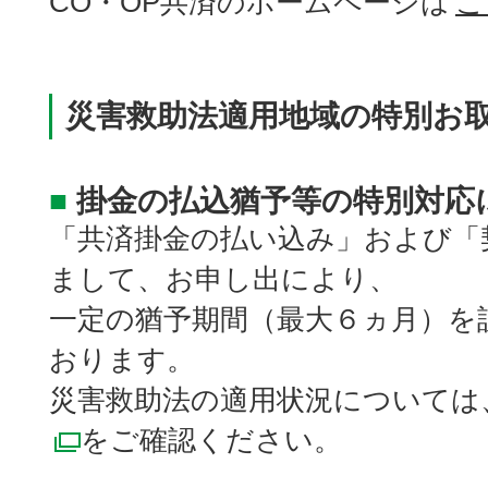
CO・OP共済のホームページは
こ
災害救助法適用地域の特別お
■
掛金の払込猶予等の特別対応
「共済掛金の払い込み」および「
まして、お申し出により、
一定の猶予期間（最大６ヵ月）を
おります。
災害救助法の適用状況については
をご確認ください。
別ウィンドウで開く