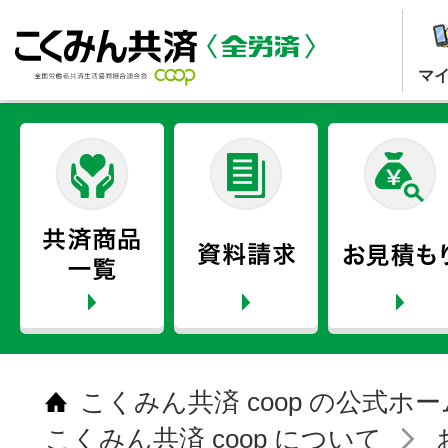
マ
こくみん共済 coop の公式ホ
こくみん共済 coop について