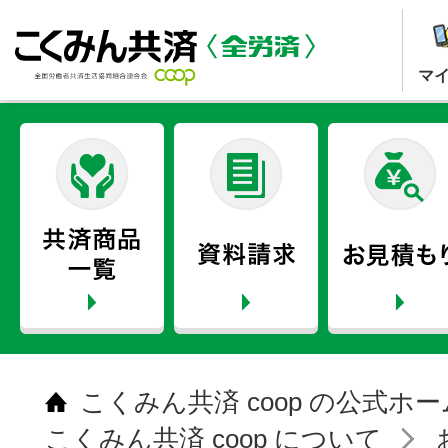
マ
こくみん共済 coop の公式ホ
こくみん共済 coop について