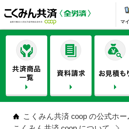
マ
こくみん共済 coop の公式ホ
こくみん共済 coop について