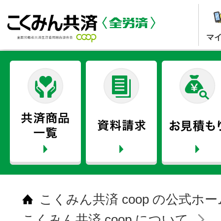
マ
こくみん共済 coop の公式ホ
こくみん共済 coop について