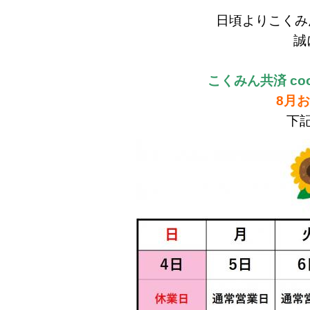
日頃よりこくみん
誠
こくみん共済 c
8月
下