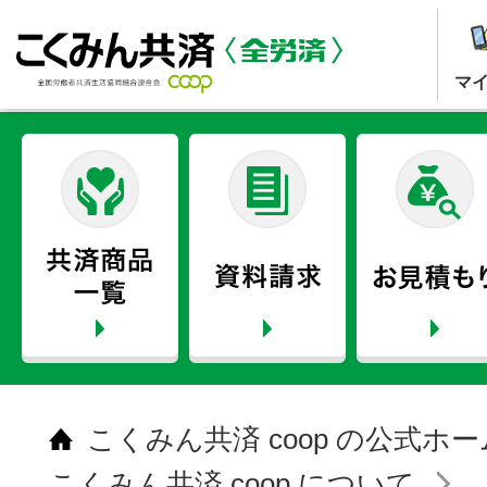
マ
こくみん共済 coop の公式ホ
こくみん共済 coop について