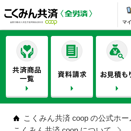
マ
こくみん共済 coop の公式ホ
こくみん共済 coop について