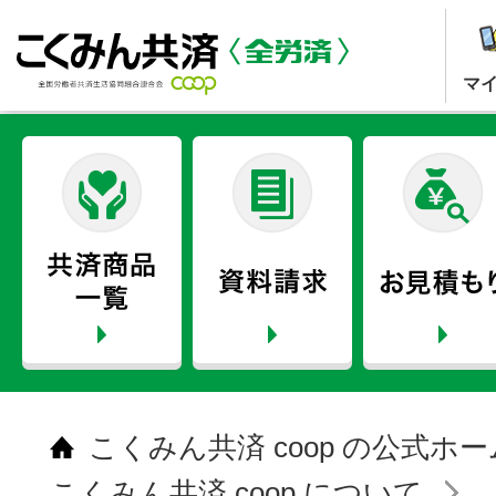
マ
こくみん共済 coop の公式ホ
こくみん共済 coop について