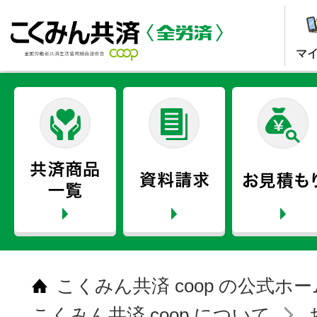
マ
こくみん共済 coop の公式ホ
こくみん共済 coop について