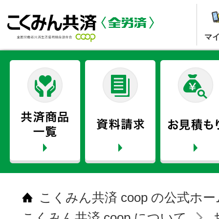
マ
こくみん共済 coop の公式ホ
こくみん共済 coop について