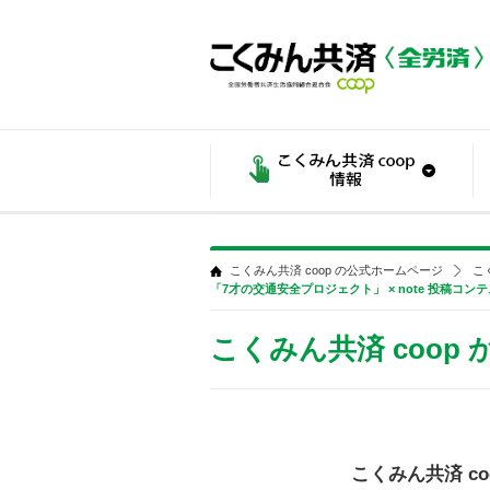
こくみん共済 coop の公式ホームページ
こ
「7才の交通安全プロジェクト」 × note 投稿コ
こくみん共済 coop
こくみん共済 co