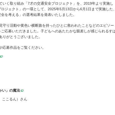
いく取り組み「7才の交通安全プロジェクト」を、2019年より実施し
ロジェクト」の一環として、2025年5月13日から6月1日まで実施した
の安全を考える」の選考結果を発表いたしました。
見守り活動や黄色い横断旗を持ったひとに救われたことなどのエピソー
品をご応募いただきました。子どもへのあたたかな眼差しが感じられるす
ありがとうございました。
や応募作品をご覧ください。
別ウィンドウで開く
ゃい」の魔法
別ウィンドウで開く
ぃあ ここるん）さん