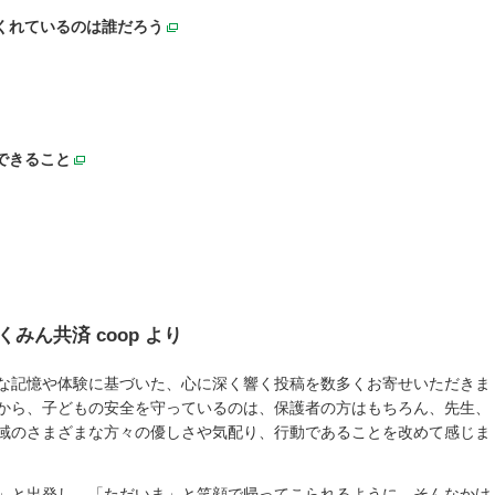
くれているのは誰だろう
別ウィンドウで開く
できること
別ウィンドウで開く
で開く
ん共済 coop より
な記憶や体験に基づいた、心に深く響く投稿を数多くお寄せいただきま
から、子どもの安全を守っているのは、保護者の方はもちろん、先生、
域のさまざまな方々の優しさや気配り、行動であることを改めて感じま
」と出発し、「ただいま」と笑顔で帰ってこられるように。そんなかけ