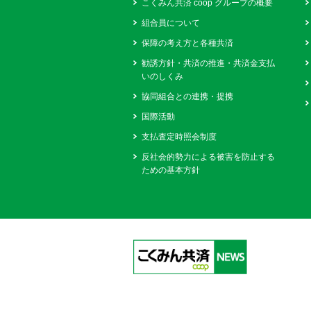
こくみん共済 coop グループの概要
組合員について
保障の考え方と各種共済
勧誘方針・共済の推進・共済金支払
いのしくみ
協同組合との連携・提携
国際活動
支払査定時照会制度
反社会的勢力による被害を防止する
ための基本方針