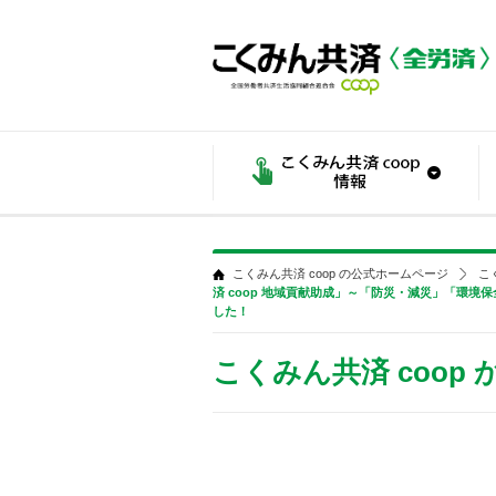
こくみん共済 coop の公式ホームページ
こ
済 coop 地域貢献助成」～「防災・減災」「環境
した！
こくみん共済 coop