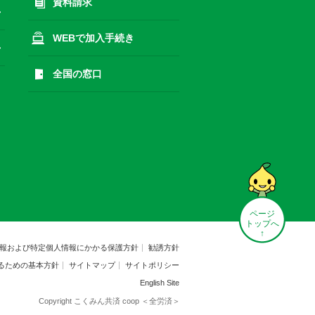
資料請求
WEBで加入手続き
全国の窓口
ページ
トップへ
↑
報および特定個人情報にかかる保護方針
勧誘方針
るための基本方針
サイトマップ
サイトポリシー
English Site
Copyright こくみん共済 coop ＜全労済＞