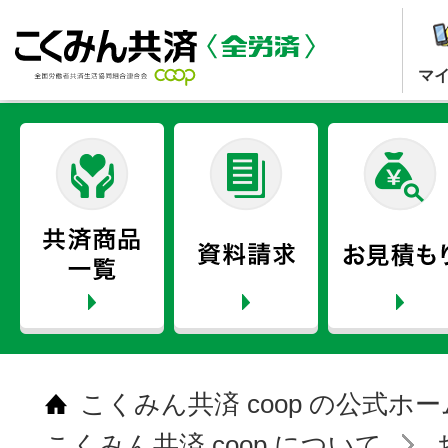
マ
こくみん共済 coop の公式ホ
こくみん共済 coop について