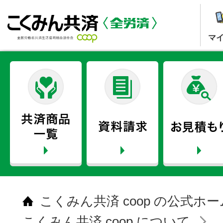
マ
こくみん共済 coop の公式ホ
こくみん共済 coop について