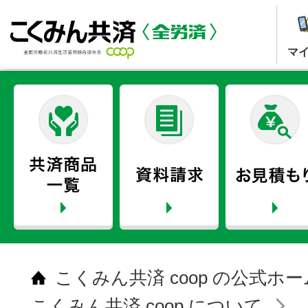
マ
こくみん共済 coop の公式ホ
こくみん共済 coop について