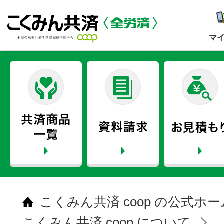
マ
こくみん共済 coop の公式ホ
こくみん共済 coop について