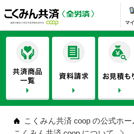
マ
こくみん共済 coop の公式ホ
こくみん共済 coop について