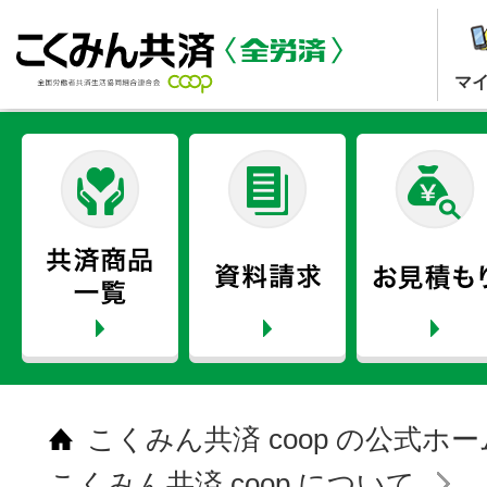
マ
こくみん共済 coop の公式ホ
こくみん共済 coop について