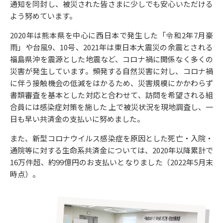
通知を同封し、被災された皆さまに少しでも安心いただける
よう努めています。
2020年は熊本県を中心に西日本で発生した「令和2年7月豪
雨」や台風9、10号、2021年は東日本大震災の余震とされる
福島県沖を震源とした地震など、コロナ禍に関係なく多くの
災害が発生しています。頻発する自然災害に対し、コロナ禍
に伴う接触機会の低減をはかるため、災害規模にかかわらず
書類審査を基本とした対応と合わせて、訪問を希望される組
合員には感染症対策を施した 上で被災状況を現地調査し、一
日も早い共済金の支払いに努めました。
また、新型コロナウイルス感染症を原因とした死亡・入院・
通院等に対する生命系共済金については、2020年以降累計で
16万件超、約99億円のお支払いとなりました（2022年5月末
時点）。