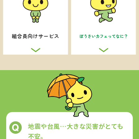
日々の
暮らしも
ぼうさい
カフェ
ってなに？
守ってくれる？
地震や台風…大きな災害がとても
不安。