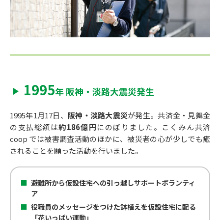
1995
年 阪神・淡路大震災発生
1995年1月17日、
阪神・淡路大震災
が発生。共済金・見舞金
の支払総額は
約186億円
にのぼりました。
こくみん共済
coop では被害調査活動のほかに、被災者の心が少しでも癒
されることを願った活動を行いました。
避難所から仮設住宅への引っ越しサポートボランティ
ア
役職員のメッセージをつけた鉢植えを仮設住宅に配る
「花いっぱい運動」