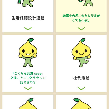
「せいかつほしょう
せっけい
地震や台風…
大きな災害が
うんどう」
ってなに？
とても不安。
「こくみん共済 coop」
社会を
よくすること、
何を
とは、
どこで
どうやって
しているの？
話せるの？