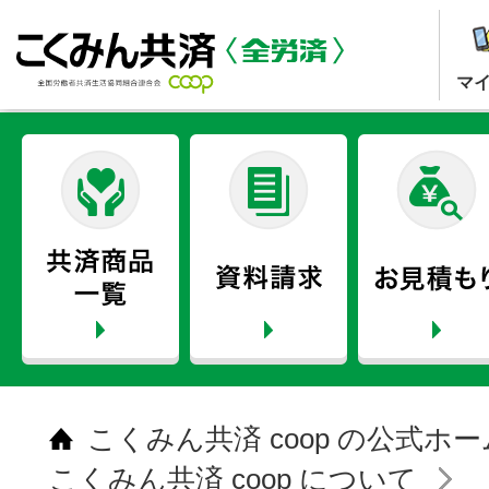
マ
こくみん共済 coop の公式ホ
こくみん共済 coop について