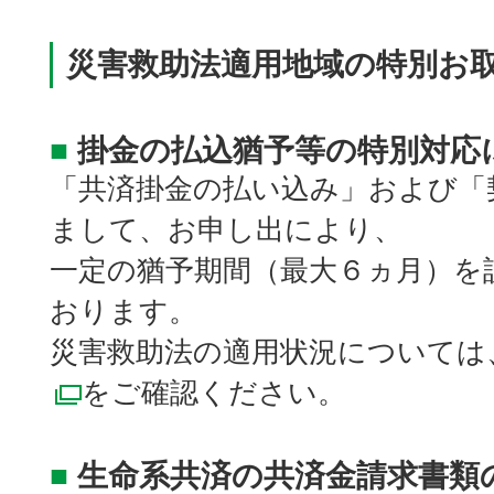
災害救助法適用地域の特別お
■
掛金の払込猶予等の特別対応
「共済掛金の払い込み」および「
まして、お申し出により、
一定の猶予期間（最大６ヵ月）を
おります。
災害救助法の適用状況については
をご確認ください。
別ウィンドウで開く
■
生命系共済の共済金請求書類