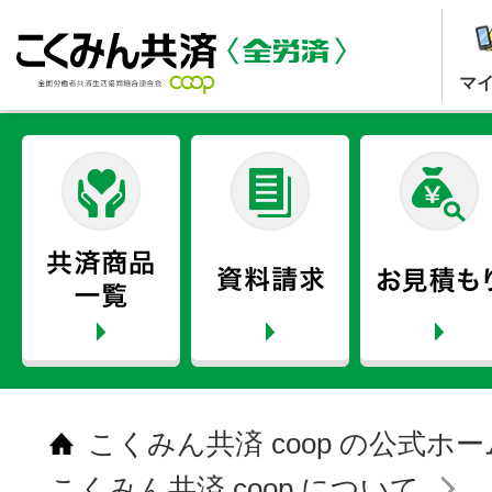
マ
こくみん共済 coop の公式ホ
こくみん共済 coop について