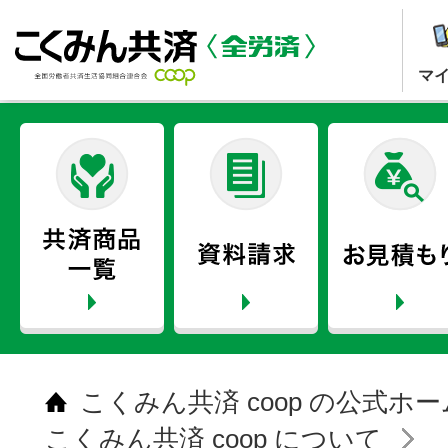
マ
こくみん共済 coop の公式ホ
こくみん共済 coop について