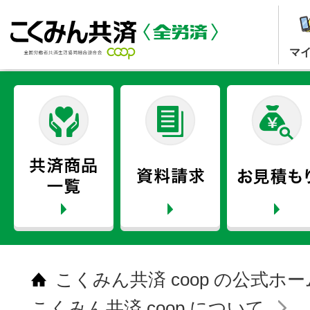
マ
こくみん共済 coop の公式ホ
こくみん共済 coop について