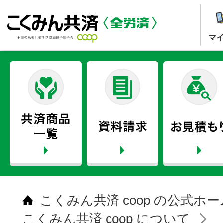
マ
こくみん共済 coop の公式ホ
こくみん共済 coop について