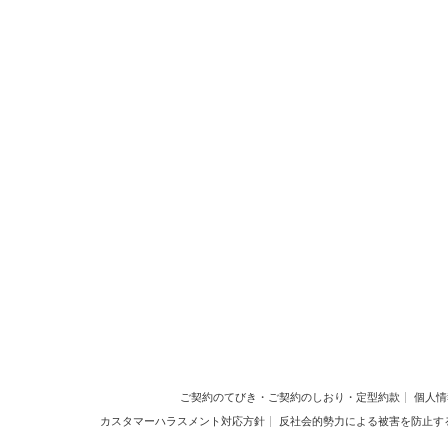
ご契約のてびき・ご契約のしおり・定型約款
個人情
カスタマーハラスメント対応方針
反社会的勢力による被害を防止す