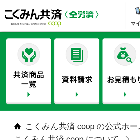
マ
こくみん共済 coop の公式ホ
こくみん共済 coop について