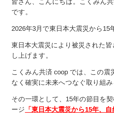
皆さん、こんにちは。こくみん
です。
2026
年
3
月で東日本大震災から
15
東日本大震災により被災された皆
し上げます。
こくみん共済
coop
では、この震
なく確実に未来へつなぐ取り組み
その一環として、
15
年の節目を契
ージ
「
東日本大震災から
15
年、自