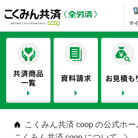
マ
こくみん共済 coop の公式ホ
こくみん共済 coop について