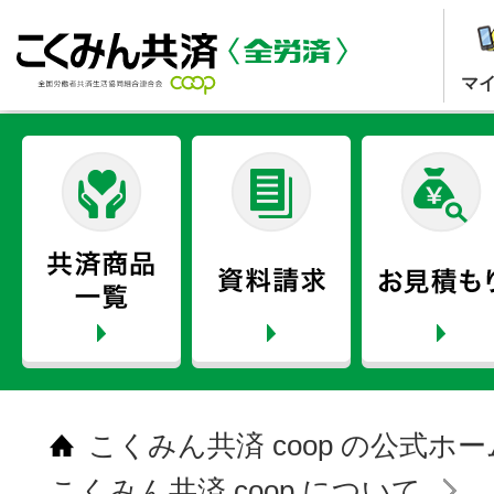
マ
こくみん共済 coop の公式ホ
こくみん共済 coop について