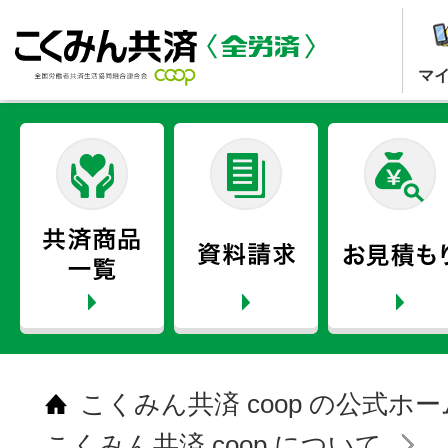
マ
こくみん共済 coop の公式ホ
こくみん共済 coop について